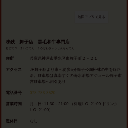
地図アプリで見る
味鉄 舞子店 黒毛和牛専門店
あじてつ まいこてん くろげわぎゅうせんもんてん
住所
兵庫県神戸市垂水区東舞子町２－２１
アクセス
JR舞子駅より東へ徒歩5分舞子公園松林の中を線路
沿。駐車場は真南すぐの海水浴場アジュール舞子市
営駐車場へ割引あり
電話番号
078-783-3520
営業時間
月～日: 11:30～21:00 （料理L.O. 21:00 ドリンク
L.O. 21:00）
定休日
なし