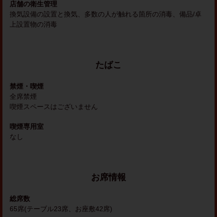
店舗の衛生管理
換気設備の設置と換気
多数の人が触れる箇所の消毒
備品/卓
上設置物の消毒
たばこ
禁煙・喫煙
全席禁煙
喫煙スペースはございません
喫煙専用室
なし
お席情報
総席数
65席(テーブル23席、お座敷42席)