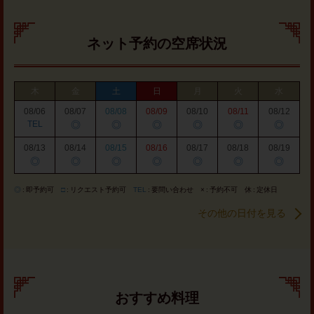
ネット予約の空席状況
木
金
土
日
月
火
水
08/06
08/07
08/08
08/09
08/10
08/11
08/12
TEL
◎
◎
◎
◎
◎
◎
08/13
08/14
08/15
08/16
08/17
08/18
08/19
◎
◎
◎
◎
◎
◎
◎
◎
即予約可
□
リクエスト予約可
TEL
要問い合わせ
×
予約不可
休
定休日
その他の日付を見る
おすすめ料理