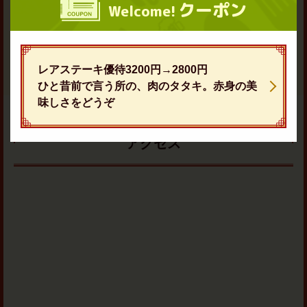
クーポン
Welcome!
兵庫県神戸市垂水区東舞子町２－２１
https://ajitetsu-maiko.owst.jp/
お座敷席もあり、団体様の貸切もお受けできます。ご旅行の思い
でにいかがですか。是非ご相談ください。舞子ビラ様、ホテルセ
お店情報をコピー
トレ様より徒歩で2~3分。是非ご予約お願いします。
レアステーキ優待3200円→2800円
ひと昔前で言う所の、肉のタタキ。赤身の美
味しさをどうぞ
アクセス
閉じる