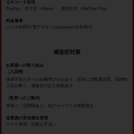
ＱＲコード決済
PayPay、支付宝（Alipay）、微信支付（WeChat Pay）
料金備考
クレカ利用可/電子マネーはpaypayのみ利用可。
感染症対策
お客様への取り組み
[
入店時
]
体調不良の方への自粛呼びかけあり
店内に消毒液設置
混雑時
入店お断り
連絡先の記入依頼あり
[
客席へのご案内
]
席毎に一定間隔あり
他グループとの相席禁止
従業員の安全衛生管理
マスク着用
頻繁な手洗い